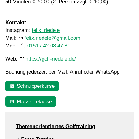
50 Minuten € 70,00 (2. Person zzgl. € 10,00)
Mannschaften
Kontakt:
Instagram:
felix_riedele
Jugend
Mail:
felix.riedele@gmail.com
Mobil:
0151 / 42 08 47 81
Turniere
Web:
https://golf-riedele.de/
Buchung jederzeit per Mail, Anruf oder WhatsApp
Golfschule
Schnupperkurse
Maximilian Löhlein
Platzreifekurse
Felix Riedele
Schnupperkurse
Themenorientiertes Golftraining
Platzreifekurse