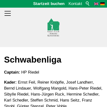
Startzeit buchen
Kontakt
Aktuelles
Schwabenliga
Platz
Captain:
HP Riedel
Kader:
Ernst Feil, Reiner Knöpfle, Josef Landherr,
Club
Bernd Lindauer, Wolfgang Mangold, Hans-Peter Riedel,
Sibylle Riedel, Hans-Jürgen Ruck, Hermine Schedler,
Karl Schedler, Steffen Schmid, Hans Seitz, Franz
Gäste
Strobl, Günter Stenzel, Peter Vohle