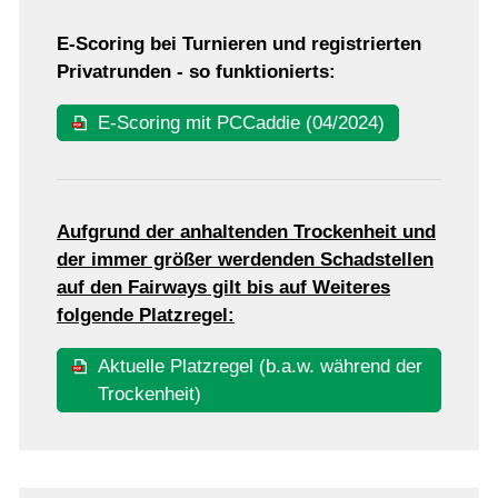
E-Scoring bei Turnieren und registrierten
Mannschaften
Privatrunden - so funktionierts:
E-Scoring mit PCCaddie (04/2024)
Jugend
Turniere
Aufgrund der anhaltenden Trockenheit und
der immer größer werdenden Schadstellen
Turnierkalender
auf den Fairways gilt bis auf Weiteres
Turnierergebnisse
folgende Platzregel:
Season-Matchplay
Aktuelle Platzregel (b.a.w. während der
Registrierte Privatrunde
Trockenheit)
Golfschule