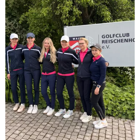
2020
Veranstaltungskalender
WHS - Handicapsystem ab 2021
GolfProtect - Haftpflichtversicherung
Platz
Club
Gäste
Mannschaften