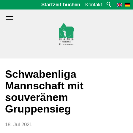
Startzeit buchen
Kontakt
Aktuelles
Schwabenliga
Mannschaft mit
2025
souveränem
2024
Gruppensieg
2023
2022
18. Jul 2021
2021