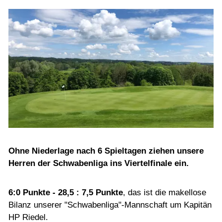
2020
Veranstaltungskalender
WHS - Handicapsystem ab 2021
GolfProtect - Haftpflichtversicherung
Platz
Club
Ohne Niederlage nach 6 Spieltagen ziehen unsere
Gäste
Herren der Schwabenliga ins Viertelfinale ein.
Mannschaften
6:0 Punkte - 28,5 : 7,5 Punkte
, das ist die makellose
Bilanz unserer "Schwabenliga"-Mannschaft um Kapitän
HP Riedel.